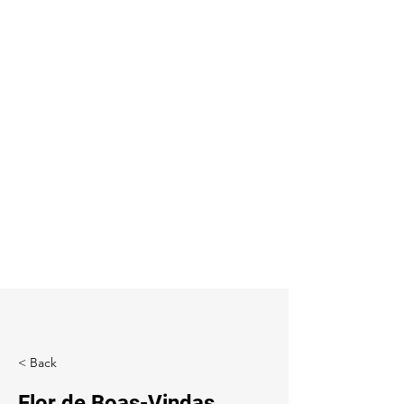
< Back
Flor de Boas-Vindas