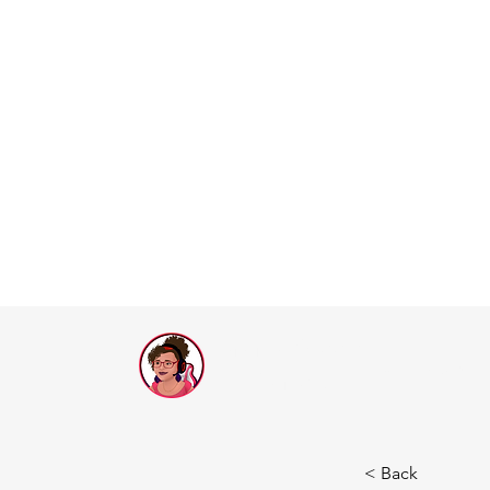
Drama Queen
Call of Dragons
Games
< Back