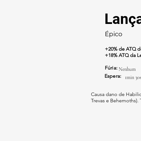
Lanç
Épico
+20% de ATQ de
+18% ATQ da L
Fúria:
Nenhum
Espera:
1min 30
Causa dano de Habilid
Trevas e Behemoths).