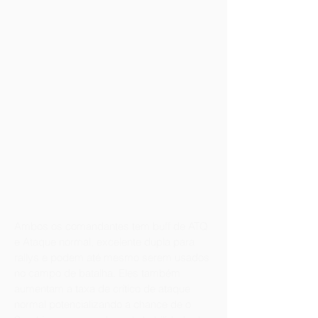
Ambos os comandantes tem buff de ATQ
e Ataque normal, excelente dupla para
rallys e podem até mesmo serem usados
no campo de batalha. Eles também
aumentam a taxa de crítico de ataque
normal potencializando a chance de o