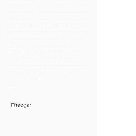
soma com os 20% da Ffraegar que tem
isso de base). Ffraegar aumenta a taxa de
crítico em 60% nesses 7 segundos (com
mias 30% de base de outra habilidade)
aumentando a chance de ele acumular os
5 críticos e gerar seu fator de dano de
400. Além de durante todo esse tempo
ambos aumentarem se ATQ físico 20%,
15% de PV e 15% de DEF. Esses últimos
status não conferem muita resistência à
dupla que pode ser facilmente derrotada
se focada em campo
PvP
Ffraegar