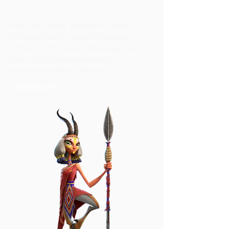
Além dos fatores de dano a Gwawyn
envenena o alvo a patir dos ataques
normais. Com o dobro de ataques por
turno, dobra a possibilidade de
envenenamento da Gwawyn
Dano/Suporte