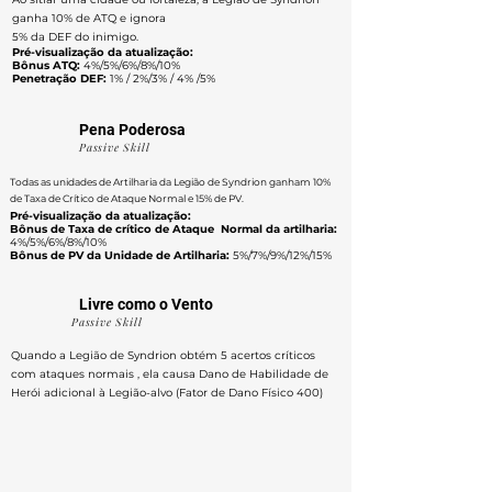
ganha 10% de ATQ e ignora
5% da DEF do inimigo.
Pré-visualização da atualização:
Bônus ATQ:
4%/5%/6%/8%/10%
Penetração DEF:
1% / 2%/3% / 4% /5%
Pena Poderosa
Passive Skill
Todas as unidades de Artilharia da Legião de Syndrion ganham 10%
de Taxa de Crítico de Ataque Normal e 15% de PV.
Pré-visualização da atualização:
Bônus de Taxa de crítico de Ataque Normal da artilharia:
4%/5%/6%/8%/10%
Bônus de PV da Unidade de Artilharia:
5%/7%/9%/12%/15%
Livre como o Vento
Passive Skill
Quando a Legião de Syndrion obtém 5 acertos críticos
com ataques normais , ela causa Dano de Habilidade de
Herói adicional à Legião-alvo (Fator de Dano Físico 400)