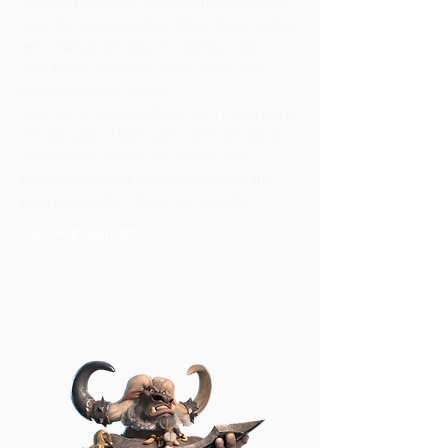
Syndrion causar o dano de habilidade de
herói da sua expertise. Além disso ambos
tem chance de reduzir a defesa das
estruturas causando muito mais dano
quando usados juntos.
Dica: Se o campo estiver com muita tropa
inimiga use o Hosk como primário para
obter maior defesa, se estiver mais
tranquilo coloque ele como secundário
para aproveitar o dano aumentado.
Rally/Agrupamento