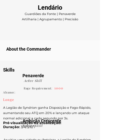
Lendário
Guardiões da Fonte | Penaverde
Artilharia | Agrupamento | Precisão
About the Commander
Skills
Penaverde
Active Skill
1000
Rage Requirement:
Alcance:
Longe
A Legião de Syndrion ganha Disposição e Fogo-Rápido,
aumentando seu ATQ em 20% e lançando um ataque
normal adicional a cada segundo por 3s.
Ambição Crescente
Pré-visualização da atualização:
Passive Skill
Duração:
3/4/5/6/7
Ao sitiar uma cidade ou fortaleza, a Legião de Syndrion