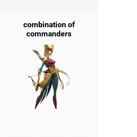
combination of
commanders
Esses dois juntos se complementam
muito bem. syndrion dobra o número de
ataques normais por 7 segundos,
enquanto aumenta o ATQ em 20% (o que