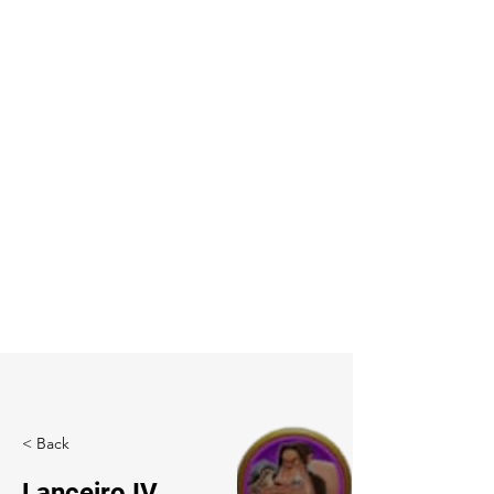
< Back
Lanceiro IV