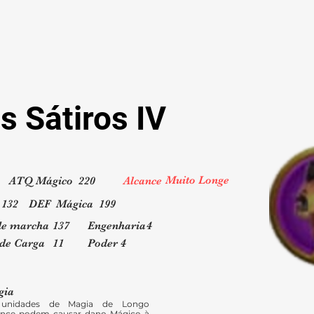
 Sátiros IV
Muito Longe
ATQ Mágico
220
Alcance
132
DEF Mágica
199
de marcha
137
Engenharia
4
de Carga
11
Poder
4
gia
unidades de Magia de Longo
ance podem causar dano Mágico à