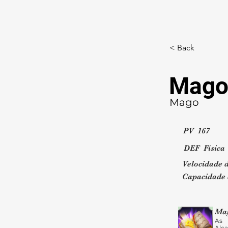
< Back
Magos
Mago
PV
167
DEF Física
Velocidade 
Capacidade 
Ma
As 
Alc