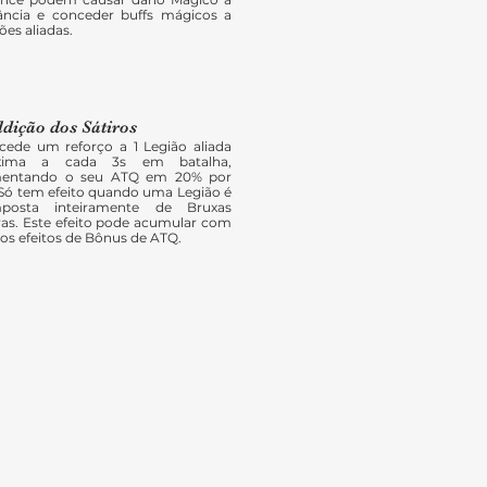
tância e conceder buffs mágicos a
ões aliadas.
dição dos Sátiros
cede um reforço a 1 Legião aliada
xima a cada 3s em batalha,
entando o seu ATQ em 20% por
 Só tem efeito quando uma Legião é
posta inteiramente de Bruxas
ras. Este efeito pode acumular com
os efeitos de Bônus de ATQ.