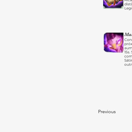
dis
Legi
Mal
Con
pró
aum
15s.
com
Sáti
outr
Previous