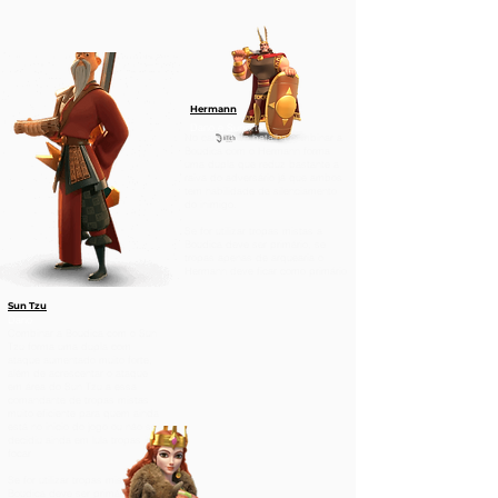
Hermann
Dano e Suporte
No campo de batalha combinar a
Boudica com o Hermann forma
uma dupla que reduz bastante a
raiva do adversário já que ambos
tem habilidade de silenciamento
do inimigo.
Se for utilizar tropas mistas a
Boudica deve ser primário, se
tropas apenas de arquearia o
Hermann deve ficar como primário
Sun Tzu
Dano
Combinar a Boudica com o Sun
Tzu forma uma dupla com
ataque aumentado muito forte,
além de acrescentar o ataque
em área do Sun Tzu a essa
comandante de tropas mistas
muito eficiente para quem ainda
está no inicio do jogo ou não se
decidiu ainda em lula tropas irá
focar
Se for utilizar tropas mistas a
Boudica deve ser primário, se