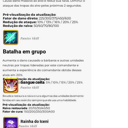
Causa dano massivo ao alvo e reduz sua raiva. Diminui o
ataque das tropas do alvo pelos próximos 2 segundos.
Pré-visualização da atualização:
Fator de dano direto:
225/300/375/450/600
Redução de ataque:
10% / 13% / 16% / 20% / 25%
Redução de raiva:
50/60/70/80/100
Passive Skill
Batalha em grupo
Aumenta o dano causado a bárbaros e outras unidades
neutras por tropas lideradas por este comandante e
aumenta a experiência do comandante obtida desses
alvos em 20%.
Pré-visualização da atualização:
Sangue celta
Bônus de dano aos bárbaros: 5% / 10% / 15% / 20% / 25%
Passive Skill
Boudica restaura a raiva e cura algumas das unidades levemente
feridas em seu exército sempre que ela usa uma habilidade.
Pré-visualização da atualização:
Raiva restaurada
: 20/10/30/40/50
Fator de cura:
150/200/250/300/400
Rainha do Iceni
Passive Skill