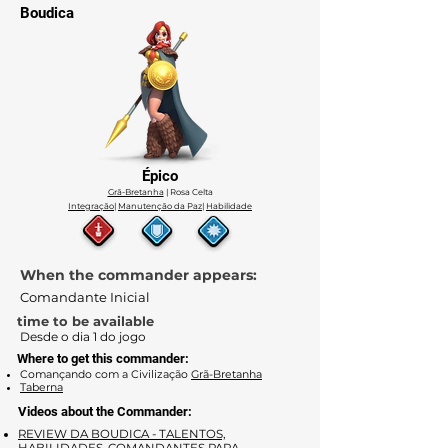
Boudica
Épico
Grã-Bretanha
| Rosa Celta
Integração
|
Manutenção da Paz
|
Habilidade
When the commander appears:
Comandante Inicial
time to be available
Desde o dia 1 do jogo
Where to get this commander:
Comançando com a Civilização
Grã-Bretanha
Taberna
Videos about the Commander:
REVIEW DA BOUDICA - TALENTOS,