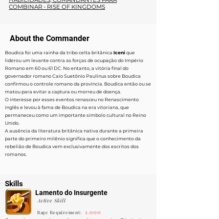
HABILIDADES, COMANDANTES PARA
COMBINAR - RISE OF KINGDOMS
About the Commander
Boudica foi uma rainha da tribo celta britânica
Iceni
que
liderou um levante contra as forças de ocupação do Império
Romano em 60 ou 61 DC. No entanto, a vitória final do
governador romano Caio Suetônio Paulinus sobre Boudica
confirmou o controle romano da província. Boudica então ou se
matou para evitar a captura ou morreu de doença.
O interesse por esses eventos renasceu no Renascimento
inglês e levou à fama de Boudica na era vitoriana, que
permaneceu como um importante símbolo cultural no Reino
Unido.
A ausência da literatura britânica nativa durante a primeira
parte do primeiro milênio significa que o conhecimento da
rebelião de Boudica vem exclusivamente dos escritos dos
romanos.
Skills
Lamento do Insurgente
Active Skill
1.000
Rage Requirement: