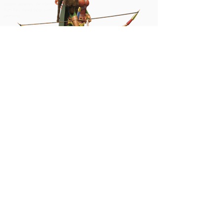
tropas apenas de infantaria o
Sun Tzu deve ficar como
primário
Athelflaed
Dano/Suporte