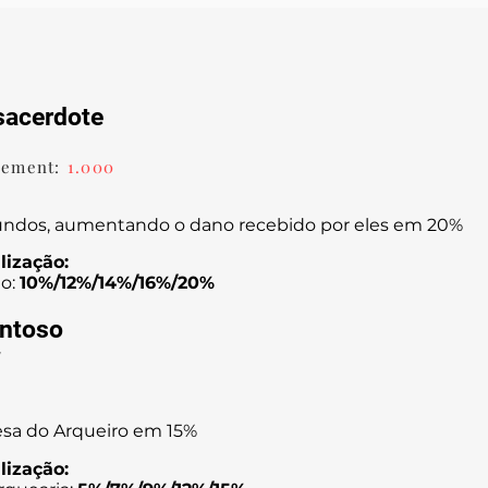
acerdote
rement:
1.000
gundos, aumentando o dano recebido por eles em 20%
lização:
o:
10%/12%/14%/16%/20%
entoso
l
sa do Arqueiro em 15%
lização: