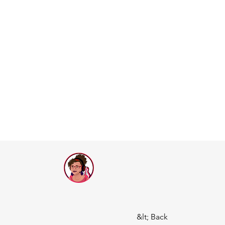
Drama Queen
Call of Dragons
Games
&lt; Back