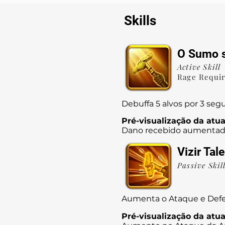
Skills
O Sumo s
Active Skill
Rage Requi
Debuffa 5 alvos por 3 se
Pré-visualização da atua
Dano recebido aumentad
Vizir Tal
Passive Skil
Aumenta o Ataque e Defe
Pré-visualização da atua