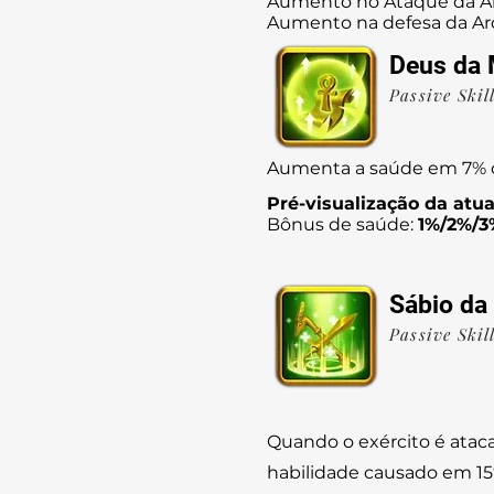
Aumento no Ataque da Ar
Aumento na defesa da Ar
Deus da 
Passive Skil
Aumenta a saúde em 7% 
Pré-visualização da atua
Bônus de saúde:
1%/2%/3
Sábio da
Passive Skil
Quando o exército é atac
habilidade causado em 1