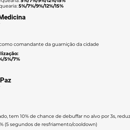
quearia:
5%/7%/9%/12%/15%
quearia:
5%/7%/9%/12%/15%
Medicina
l
como comandante da guarnição da cidade
lização:
%/5%/7%
 Paz
l
ado, tem 10% de chance de debuffar no alvo por 3s, redu
5% (5 segundos de resfriamento/cooldown)