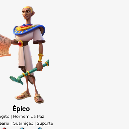
Épico
Egito | Homem da Paz
earia
|
Guarnição
|
Suporte