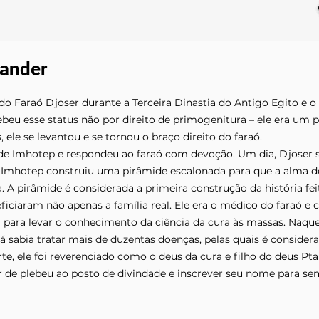
ander
do Faraó Djoser durante a Terceira Dinastia do Antigo Egito e 
cebeu esse status não por direito de primogenitura – ele era um 
, ele se levantou e se tornou o braço direito do faraó.
 de Imhotep e respondeu ao faraó com devoção. Um dia, Djoser
, Imhotep construiu uma pirâmide escalonada para que a alma d
 A pirâmide é considerada a primeira construção da história fe
iciaram não apenas a família real. Ele era o médico do faraó e 
 para levar o conhecimento da ciência da cura às massas. Naque
 sabia tratar mais de duzentas doenças, pelas quais é consider
te, ele foi reverenciado como o deus da cura e filho do deus P
de plebeu ao posto de divindade e inscrever seu nome para sem