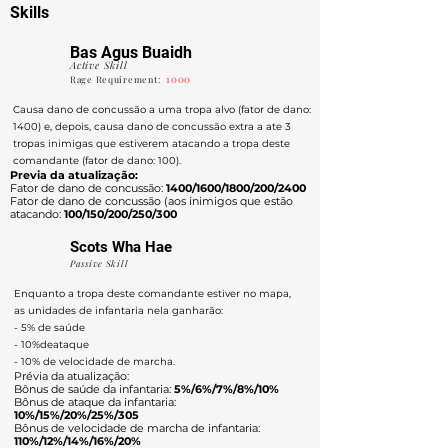
Skills
Bas Agus Buaidh
Active Skill
1000
Rage Requirement:
Causa dano de concussão a uma tropa alvo (fator de dano:
1400) e, depois, causa dano de concussão extra a ate 3
tropas inimigas que estiverem atacando a tropa deste
comandante (fator de dano: 100).
Previa da atualização:
Fator de dano de concussão:
1400/1600/1800/200/2400
Fator de dano de concussão (aos inimigos que estão
atacando:
100/150/200/250/300
Scots Wha Hae
Passive Skill
Enquanto a tropa deste comandante estiver no mapa,
as unidades de infantaria nela ganharão:
- 5% de saúde
- 10%deataque
- 10% de velocidade de marcha.
Prévia da atualização:
Bônus de saúde da infantaria:
5%/6%/7%/8%/10%
Bônus de ataque da infantaria:
10%/15%/20%/25%/305
Bônus de velocidade de marcha de infantaria:
110%/12%/14%/16%/20%