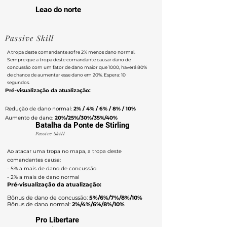
Leao do norte
Passive Skill
A tropa deste comandante sofre 2% menos dano normal.
Sempre que a tropa deste comandante causar dano de
concussão com um fator de dano maior que 1000, haverá 80%
de chance de aumentar esse dano em 20%. Espera: 10
segundos.
Pré-visualização da atualização:
Redução de dano normal:
2% / 4% / 6% / 8% / 10%
Aumento de dano:
20%/25%/30%/35%/40%
Batalha da Ponte de Stirling
Passive Skill
Ao atacar uma tropa no mapa, a tropa deste
comandantes causa:
- 5% a mais de dano de concussão
- 2% a mais de dano normal
Pré-visualização da atualização:
Bônus de dano de concussão:
5%/6%/7%/8%/10%
Bônus de dano normal:
2%/4%/6%/8%/10%
Pro Libertare