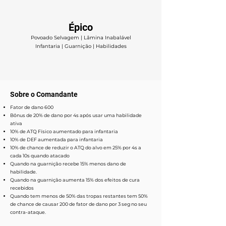
Épico
Povoado Selvagem | Lâmina Inabalável
Infantaria | Guarnição | Habilidades
Sobre o Comandante
Fator de dano 600
Bônus de 20% de dano por 4s após usar uma habilidade
ativa
10% de ATQ Físico aumentado para infantaria
10% de DEF aumentada para infantaria
10% de chance de reduzir o ATQ do alvo em 25% por 4s a
cada 10s quando atacado
Quando na guarnição recebe 15% menos dano de
habilidade.
Quando na guarnição aumenta 15% dos efeitos de cura
recebidos
Quando tem menos de 50% das tropas restantes tem 50%
de chance de causar 200 de fator de dano por 3 seg no seu
contra-ataque.