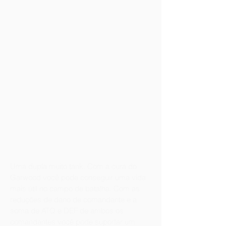
Uma dupla muito tank. Com a cura do
Garwood você pode conseguir uma vida
mais útil no campo de batalha. Com as
reduções de dano de comandante e a
soma de ATQ e DEF de ambos os
comandantes você pode suportar um