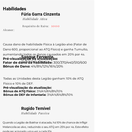
Habilidades
Fúria Garra Cinzenta
Habilidade Ativa
1000
Requisito de Raiva:
Alcance:
Causa dano de habilidade Física à Legião-alvo (Fator de
Dano 600, proporcional ao ATQ Físico) e ganha Tumulto,
aumentando todos os danos causados em 20% por 4s.
Sangue Fervente
Pré-visualização da atualização:
Habilidade Passiva
Fator de dano da habilidade:
300/370/440/510/600
Bônus de Dano:
4%/8%/12%/16%/20%
Todas as Unidades desta Legião ganham 10% de ATQ
Físico e 10% de DEF.
Pré-visualização da atualização:
Bônus de ATQ Físico:
3%/4%/6%/8%/10%
Bônus de DEF de Infantaria:
3%/4%/6%/8%/10%
Rugido Temível
Habilidade Passiva
Quando a Legião de Bakhar é atacada, há 10% de chance de infligir
Melancolia ao alvo, reduzindo o seu ATQ em 25% por 4s. Este efeito
pode ser acionado uma vez a cada 10s.