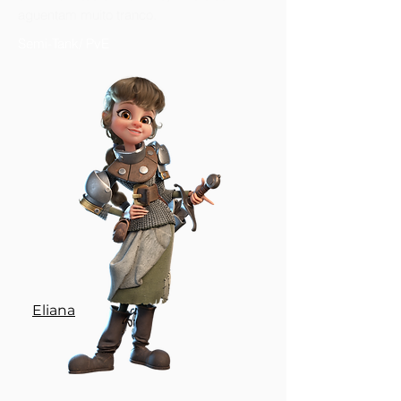
aguentam muito tranco.
Semi-Tank/ PvE
Eliana