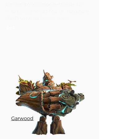
bom tempo no campo de batalha. No
entanto, isso irá sacrificar uma boa parte
do dano que consegue causar.
Tank
Garwood