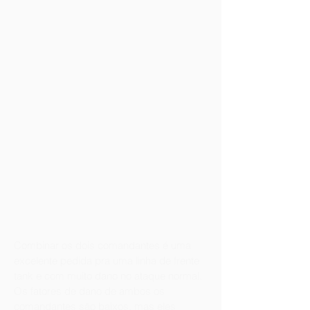
Combinar os dois comandantes é uma
excelente pedida pra uma linha de frente
tank e com muito dano no ataque normal.
Os fatores de dano de ambos os
comandantes são baixos, mas eles