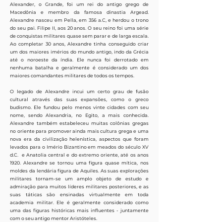
Alexander, o Grande, foi um rei do antigo grego de
Macedônia e membro da famosa dinastia Argead.
Alexandre nasceu em Pella, em 356 a.C, e herdou o trono
do seu pai. Filipe II, aos 20 anos. O seu reino foi uma série
de conquistas militares quase sem parar e de larga escala.
Ao completar 30 anos, Alexandre tinha conseguido criar
um dos maiores imérios do mundo antigo, indo da Grécia
até o noroeste da índia. Ele nunca foi derrotado em
nenhuma batalha e geralmente é considerado um dos
maiores comandantes militares de todos os tempos.
O legado de Alexandre incui um certo grau de fusão
cultural através das suas expansões, como o greco
budismo. Ele fundou pelo menos vinte cidades com seu
nome, sendo Alexandria, no Egito, a mais conhecida.
Alexandre também estabeleceu muitas colônias gregas
no oriente para promover ainda mais cultura grega e uma
nova era da civilização helenística, aspectos que foram
levados para o Imério Bizantino em meados do século XV
d.C. e Anatolia central e do extremo oriente, até os anos
1920. Alexandre se tornou uma figura quase mítica, nos
moldes da lendária figura de Aquiles. As suas explorações
militares tornam-se um amplo objeto de estudo e
admiração para muitos líderes militares posteriores, e as
suas táticas são ensinadas virtualmente em toda
academia militar. Ele é geralmente considerado como
uma das figuras históricas mais influentes - juntamente
com o seu antigo mentor Aristóteles.