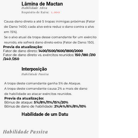
Lâmina de Mactan
Habilidade Ativa
1.000
Requisito de Raiva:
Causa dano direto a até 5 tropas inimigas próximas (Fator
de Dano: 1400; cada alvo extra reduz o dano contra o alvo
em 15%).
Se o alvo atual da tropa desse comandante for um exército
reunido, ele sofrerá dano direto extra (Fator de Dano: 150).
Previa da atualização:
Fator de dano direto:
1400/1500/1600/1800/2000
Fator de dano direto vs. exércitos reunidos:
150 /180 /210
/240 /250
Interposição
Habilidade Passiva
A tropa deste comandante ganha 5% de Ataque.
A tropa deste comandante causa 2% a mais de dano
de habilidade ao atacar exércitos reunidos.
Previa da atualização:
Bônus de ataque:
5%/8%/11%/15%/20%
Bônus de dano de habilidade:
2%/4%/6%/8%/10%
Habilidade de um Datu
Habilidade Passiva