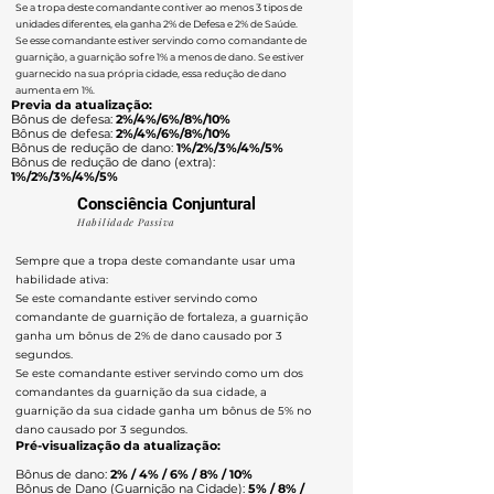
Se a tropa deste comandante contiver ao menos 3 tipos de
unidades diferentes, ela ganha 2% de Defesa e 2% de Saúde.
Se esse comandante estiver servindo como comandante de
guarnição, a guarnição sofre 1% a menos de dano. Se estiver
guarnecido na sua própria cidade, essa redução de dano
aumenta em 1%.
Previa da atualização:
Bônus de defesa:
2%/4%/6%/8%/10%
Bônus de defesa:
2%/4%/6%/8%/10%
Bônus de redução de dano:
1%/2%/3%/4%/5%
Bônus de redução de dano (extra):
1%/2%/3%/4%/5%
Consciência Conjuntural
Habilidade Passiva
Sempre que a tropa deste comandante usar uma
habilidade ativa:
Se este comandante estiver servindo como
comandante de guarnição de fortaleza, a guarnição
ganha um bônus de 2% de dano causado por 3
segundos.
Se este comandante estiver servindo como um dos
comandantes da guarnição da sua cidade, a
guarnição da sua cidade ganha um bônus de 5% no
dano causado por 3 segundos.
Pré-visualização da atualização:
Bônus de dano:
2% / 4% / 6% / 8% / 10%
Bônus de Dano (Guarnição na Cidade):
5% / 8% /