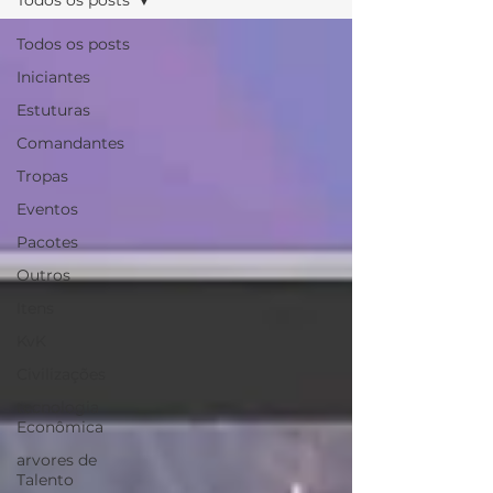
Todos os posts
Todos os posts
Iniciantes
Estuturas
Comandantes
Tropas
Eventos
Pacotes
Outros
Itens
KvK
Civilizações
tecnologia
Econômica
arvores de
Talento