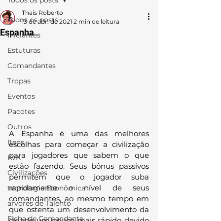
Todos os posts
Thais Roberto
Todos os posts
13 de abr. de 2021
2 min de leitura
Espanha
Iniciantes
Estuturas
Comandantes
Tropas
Eventos
Pacotes
Outros
A Espanha é uma das melhores 
Itens
escolhas para começar a civilização 
para jogadores que sabem o que 
KvK
estão fazendo. Seus bônus passivos 
Civilizações
permitem que o jogador suba 
rapidamente o nível de seus 
tecnologia Econômica
comandantes, ao mesmo tempo em 
arvores de Talento
que ostenta um desenvolvimento da 
Ficha de Comandante
cidade um pouco mais rápido devido 