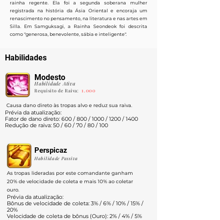
rainha regente. Ela foi a segunda soberana mulher
registrada na história da Ásia Oriental e encoraja um
renascimento no pensamento, na literatura e nas artes em
Silla. Em Samguksagi, a Rainha Seondeok foi descrita
como "generosa, benevolente, sábia e inteligente".
Habilidades
Modesto
Habilidade Ativa
1.000
Requisito de Raiva:
Causa dano direto às tropas alvo e reduz sua raiva.
Prévia da atualização:
Fator de dano direto: 600 / 800 / 1000 / 1200 / 1400
Redução de raiva: 50 / 60 / 70 / 80 / 100
Perspicaz
Habilidade Passiva
As tropas lideradas por este comandante ganham
20% de velocidade de coleta e mais 10% ao coletar
ouro.
Prévia da atualização:
Bônus de velocidade de coleta: 3% / 6% / 10% / 15% /
20%
Velocidade de coleta de bônus (Ouro): 2% / 4% / 5%