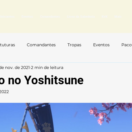
Iniciantes
Eventos
Comandantes
Liceu da Sabedoria
KvK
Mais
tuturas
Comandantes
Tropas
Eventos
Paco
de nov. de 2021
2 min de leitura
tecnologia Econômica
arvores de Talento
Ficha
 no Yoshitsune
 2022