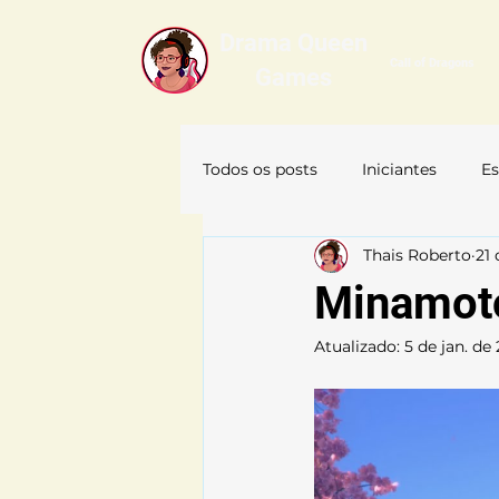
Drama Queen
Call of Dragons
Games
Todos os posts
Iniciantes
Es
Thais Roberto
21 
Itens
KvK
Civilizações
Minamoto
Atualizado:
5 de jan. de