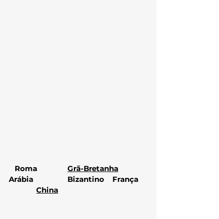
   Roma		
Grã-Bretanha
Arábia		Bizantino	   França	
China