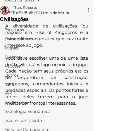
Todos os posts
Thais Roberto
Todos os posts
11 de abr. de 2021
1 min de leitura
Civilizações
Iniciantes
A diversidade de civilizações (ou 
Estuturas
nações) em Rise of Kingdoms é a 
principal característica que traz muito 
Comandantes
interesse ao jogo.
Tropas
Eventos
Você deve escolher uma de uma lista 
de 11 civilizações logo no início do jogo.  
Pacotes
Cada nação tem seus próprios estilos 
Outros
de arquitetura de construção, 
vantagens, comandantes iniciais e 
Itens
unidades especiais. Os pontos fortes e 
KvK
fracos deles trazem para o jogo 
Civilizações
muitos confrontos interessantes.  
tecnologia Econômica
arvores de Talento
Ficha de Comandante