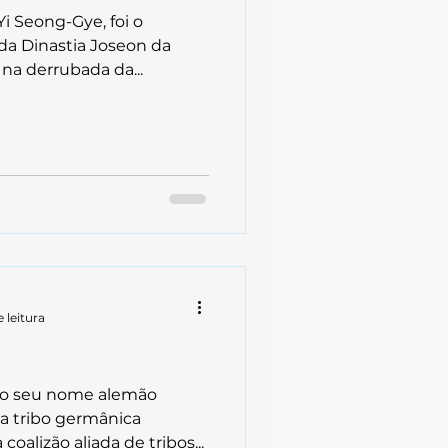
Yi Seong-Gye, foi o
 da Dinastia Joseon da
 na derrubada da...
 leitura
mo seu nome alemão
a tribo germânica
oalizão aliada de tribos...