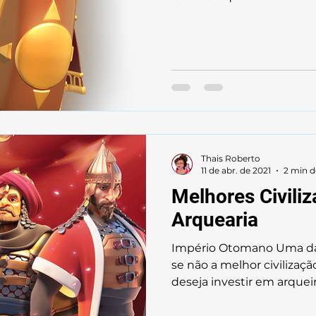
Thais Roberto
11 de abr. de 2021
2 min d
Melhores Civili
Arquearia
Império Otomano Uma das
se não a melhor civilizaç
deseja investir em arqueiro