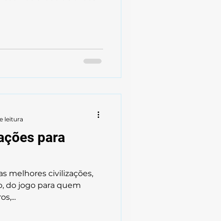
e leitura
zações para
 melhores civilizações,
ão, do jogo para quem
s,...