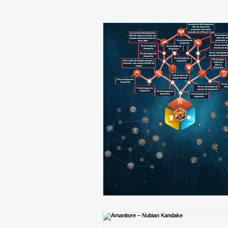
Itens
KvK
Civilizações