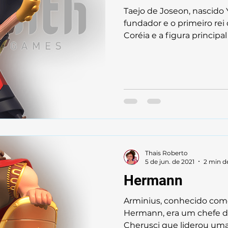
Taejo de Joseon, nascido 
fundador e o primeiro rei
Coréia e a figura principal
Thais Roberto
5 de jun. de 2021
2 min de
Hermann
Arminius, conhecido co
Hermann, era um chefe d
Cherusci que liderou uma c