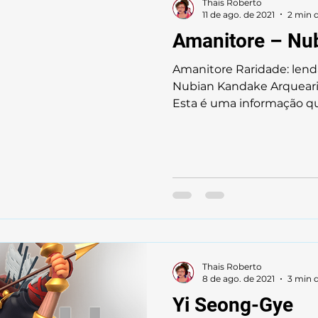
Thais Roberto
11 de ago. de 2021
2 min d
Amanitore – Nu
Amanitore Raridade: lend
Nubian Kandake Arquearia
Esta é uma informação que
Thais Roberto
8 de ago. de 2021
3 min d
Yi Seong-Gye