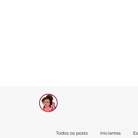
Drama Queen
Call of Dragons
Games
Todos os posts
Iniciantes
Es