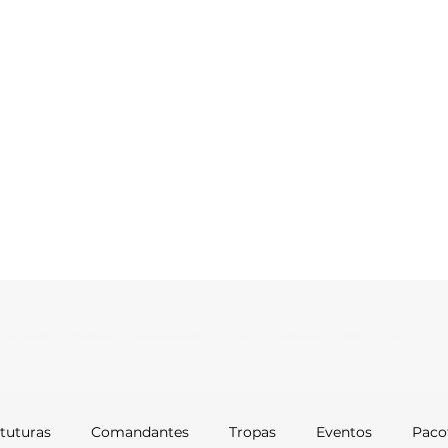
Iniciantes
Eventos
Comandantes
Liceu da Sabedoria
KvK
Mais
tuturas
Comandantes
Tropas
Eventos
Paco