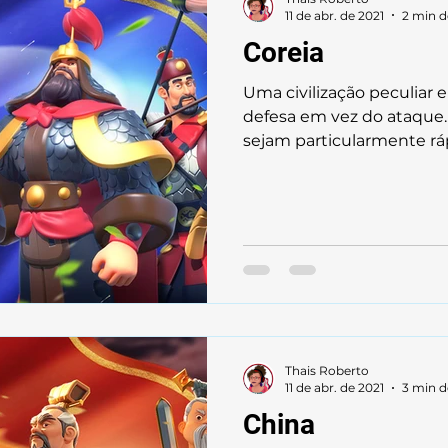
11 de abr. de 2021
2 min d
Coreia
Uma civilização peculiar 
defesa em vez do ataque
sejam particularmente ráp
Thais Roberto
11 de abr. de 2021
3 min d
China