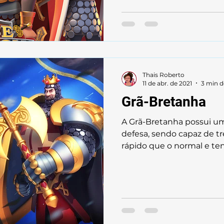
Thais Roberto
11 de abr. de 2021
3 min d
Grã-Bretanha
A Grã-Bretanha possui um
defesa, sendo capaz de t
rápido que o normal e ten